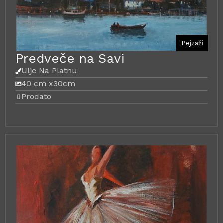
Pejzaži
Predveče na Savi
Ulje Na Platnu
40 cm x
30cm
Prodato