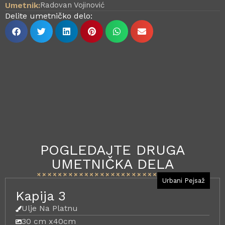
Umetnik:
Radovan Vojinović
Delite umetničko delo:
POGLEDAJTE DRUGA
UMETNIČKA DELA
Urbani Pejsaž
Kapija 3
Ulje Na Platnu
30 cm x
40cm