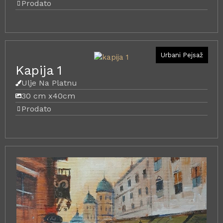
Prodato
Urbani Pejsaž
Kapija 1
Ulje Na Platnu
30 cm x
40cm
Prodato