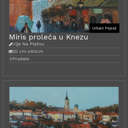
Urbani Pejsaž
Miris proleća u Knezu
Ulje Na Platnu
30 cm x
40cm
Prodato