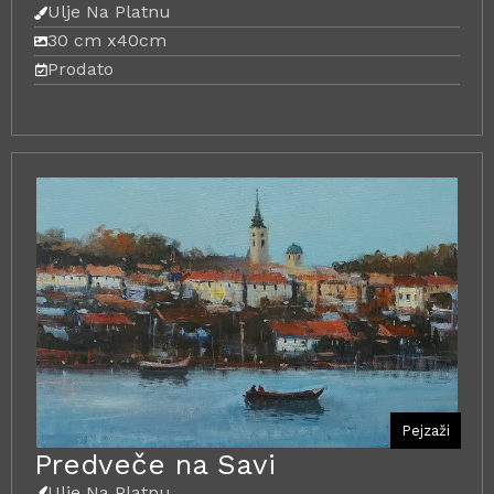
Ulje Na Platnu
30 cm x
40cm
Prodato
Pejzaži
Predveče na Savi
Ulje Na Platnu