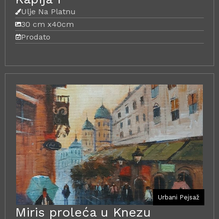
Ulje Na Platnu
30 cm x
40cm
Prodato
Urbani Pejsaž
Miris proleća u Knezu