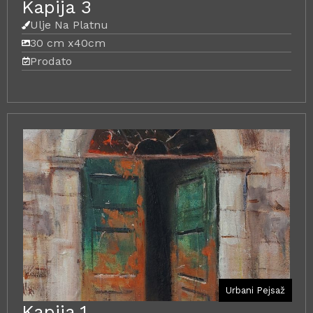
Kapija 3
Ulje Na Platnu
30 cm x
40cm
Prodato
Urbani Pejsaž
Kapija 1