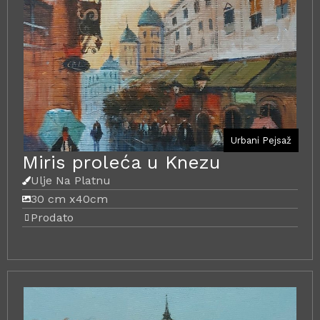
Urbani Pejsaž
Miris proleća u Knezu
Ulje Na Platnu
30 cm x
40cm
Prodato