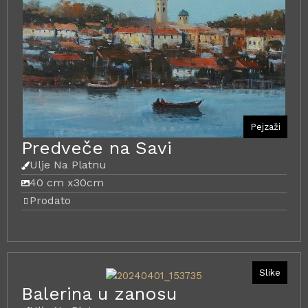
Pejzaži
Predveče na Savi
Ulje Na Platnu
40 cm x
30cm
Prodato
Slike
Balerina u zanosu