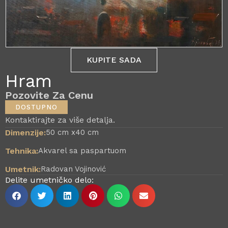
KUPITE SADA
Hram
Pozovite Za Cenu
DOSTUPNO
Kontaktirajte za više detalja.
Dimenzije:
50 cm x
40 cm
Tehnika:
Akvarel sa paspartuom
Umetnik:
Radovan Vojinović
Delite umetničko delo: