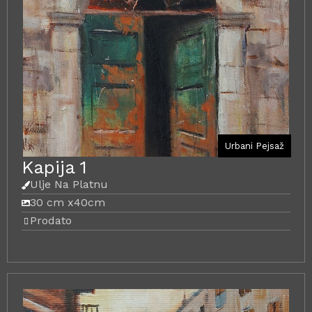
Urbani Pejsaž
Kapija 1
Ulje Na Platnu
30 cm x
40cm
Prodato